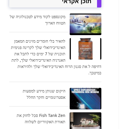
תוכן אקראי
מקונספט לקוד מידע לטכנולוגיה של
הטווח הארוך
להאיר בלי חומרים מזינים המאמן
האינדיבידואלי שלך לקרינה פנימית
תוכנית של 7 ימים כדי לתבל את
האנרגיה האינדיבידואלי שלך, לתת
דחיפה ל את סגנון הרוח האינדיבידואלי שלך ולהיראות
במיטבך.
היקום שנותן מידע למסעות
אסטרונומיים וחקר החלל
Fish Tank Zen סבל לחזק את
תאורת האקווריום לשלווה