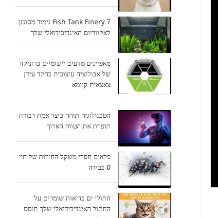
Fish Tank Finery 7 גימור מסוגנן
לאקווריום האינדיבידואלי שלך
מאפיינים מדעים יישומיים כרוניקה
של אבולוציה עיצובית בחקר עידן
צאצאית קיימא
הטכנולוגיה תוהה כיצד אמת רבודה
תופרת את הטווח הארוך
פלאים חסרי משקל החירות של חיי
0 כבידה
חתולי ים בריאות שומרים על
החתול האינדיבידואלי שלך תוסס