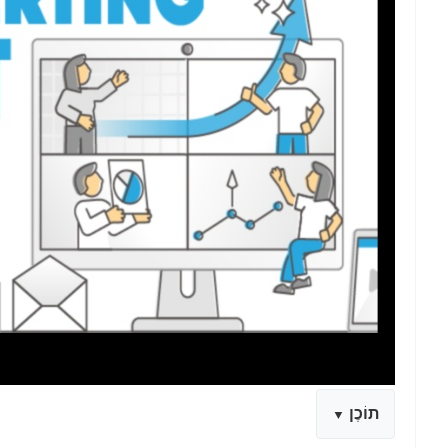
תוֹכֶן