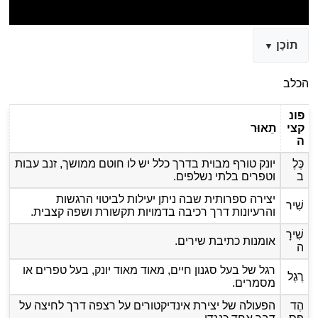
תוֹכֶן
הכלב
פונ
קצי
תֵאוּר
ה
כֶּלֶ
יונק טורף מבוית בדרך כלל יש לו חוטם ממושך, זנב עבות
ב
וטפרים בלתי נשלפים.
יצירה ספרותית שבה ניתן יעילות לביטוי הרגשות
שִׁיר
והרעיונות דרך רכיבה בדמויות תקשורת ושפה קצבית.
שִׁירָ
אומנות כתיבת שירים.
ה
רגל של בעל סגנון חיים, מאוד מאוד יונק, בעל טפרים או
רֶגֶל
מסמרים.
הֶד
הפעולה של יצירת אינדיקטורים על רצפה דרך לחיצה על