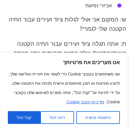
אביזרי נסיעות
ש: המקום אני אולי לגלות ציוד זעירים עבור החיה
הקטנה שלי לגמרי?
ת: אתה תגלה ציוד זעירים עבור החיה הקטנה
האינדיבידואלי שלך במגוון מיקומים יותר מכמה,
מכיל:
אנו מעריכים את פרטיותך
אנו משתמשים בקובצי Cookie כדי לשפר את חוויית הגלישה שלך,
קניונים להמשיך להתקיים מחמד
להציג מודעות או תוכן מותאמים אישית ולנתח את התנועה שלנו.
על ידי לחיצה על "קבל הכל", אתה מסכים לשימוש שלנו בקובצי
אאוטלטים מקוונים
Cookie.
מדיניות קובצי Cookie
קניונים יצירה
התאמה אישית
דחה הכל
קבל הכל
שוקי פשפשים