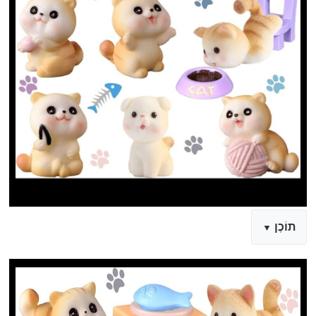
תוֹכֶן