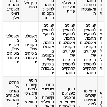
ר
מחמד
ם
לחיית
פסיכולוגי
נופך של
ונ
בטוחות
מחמד
המחמד
ופעילות
דמות
ו
ומאובטחו
להופיע
האינדיבי
פיזית
ת
ת
מקסימו
דואלי
ת יותר
שלך
קניונים
קניונים
קניונים
ה
להמשיך
להמשיך
להמשיך
מ
להתקיים
להתקיים
להתקיי
אאוטלטי
אאוטלטי
ק
מחמד,
מחמד,
ם
ם
ם
ו
אאוטלטים
אאוטלטים
מחמד,
מקוונים,
מקוונים,
ם
מקוונים,
מקוונים,
אאוטלטי
Etsy,
Etsy,
ל
קטלוגים
קטלוגים
ם
בוטיקים
בוטיקים
ג
של
של
מקוונים,
בעבודת
בעבודת
ל
חומרים
חומרים
Etsy,
יד
יד
ו
להמשיך
להמשיך
בוטיקים
ת
להתקיים
להתקיים
בעבודת
מחמד
מחמד
יד
הוסף
החליט
בחרו
קשתות
על
הוסף
שרשראו
לשיער
התאימו
בגדים
א
צעצועים
ת
ותכשיטי
קולרים
ואביזרים
י
ומצעים
וקשתות
ם
ורצועות
המתאימ
ך
שמתאימי
המשלימ
התואמי
לצבע
ים
ל
ם לאישיות
ות את
ם