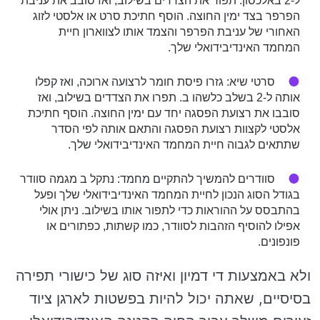
ל-2 באלכסון. תפור את הצדדים בשילוב, ואז סובב את עניבת
הפרפר בצד ימין החוצה. הוסף חתיכת סרט או אלסטי לזוג
האחורי של עניבת הפרפר והצמד אותו לצווארון חיית
המחמד האינדיבידואלי שלך.
סרטי שיא: גזרו פיסת חומר לרצועה ארוכה, ואז קפלו
אותה ל-2 בשלב כלשהו ב. תפרו את הצדדים בשילוב, ואז
סובבו את רצועת הפסגה יחד עם ימין החוצה. הוסף חתיכת
אלסטי לקצוות רצועת הפסגה והתאם אותה לפי הסדר
שתתאים לגבוה חיית המחמד האינדיבידואלי שלך.
סוודרים להמשיך להתקיים מחמד: נתקל ב מגמה סוודר
בגודל הסוג הנכון לחיית המחמד האינדיבידואלי שלך ופעל
בהתבסס על ההוראות כדי לתפור אותו בשילוב. ניתן אולי
אפילו להוסיף הזהבות לסוודר, כמו קשתות, כפתורים או
פונפונים.
ולא באמצעות די דמיון ואיזה סוג של כישורי תפירה
בסיסיים, שאתה יכול להיות בפשטות לארגן ציוד